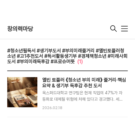
창의력마당
메
뉴
#청소년필독서 #생기부도서 #부의미래줄거리 #앨빈토플러청
소년 #고1추천도서 #독서활동생기부 #경제책청소년 #미래사회
도서 #부의미래독후감 #프로슈머뜻
(1)
앨빈 토플러 《청소년 부의 미래》 줄거리·핵심
요약 & 생기부 독후감 추천 도서
옥스퍼드대학교 연구팀은 현재 직업의 47%가 자
동화로 대체될 위험에 처해 있다고 경고했다. 세계
경제포럼(WEF)은 한 발 더 나아가, 지금 초등학생
2026.02.18
의 65%가 아직 존재하지도 않는 직업을 갖게 될
것이라고 발표했다. 그렇다면 우리는 지금 무엇을
준비해야 할까. 놀랍게도 그 변화를 20년 전에 이
미 예언한 사람이 있다. 미래학자 앨빈 토플러다.