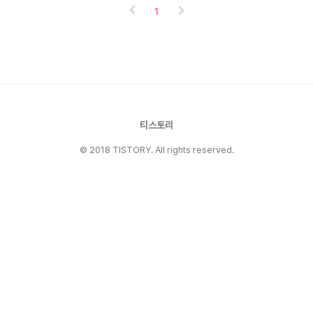
왜 지금도 이 책인가 — AI 시대에 더 빛나는 이유
1
경제 분야의 책은 어른들도 읽기 어렵습니다. 그런
데 앨빈 토플러의 《청소년 부의 미래》는 중고등학
생이 읽어도 이해할 수 있을 만큼 쉽게 풀어쓴 경
제·미래학 입문서입니다. 수년째 선생님들이 필독
서로 추천하고, 생활기록부(생기부) 독서 활동란에
꾸준히 올라오는 이유가 바로 여기에 있습니다.특
히 ChatGPT, 생성형 ..
티스토리
© 2018 TISTORY. All rights reserved.