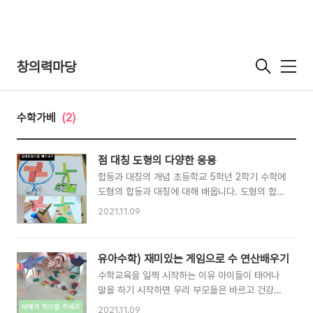
창의력마당
메
뉴
수학가베
(2)
점 대칭 도형의 다양한 응용
합동과 대칭의 개념 초등학교 5학년 2학기 수학에
도형의 합동과 대칭에 대해 배웁니다. 도형의 합동
은 모양과 크기가 똑같아 완전히 포개어지는 두 도
2021.11.09
형을 합동이라고 하고, 선대칭 도형은 대칭축인 직
선을 따라 접었을 때 완전히 겹쳐지는 도형을 선대
칭 도형이라고 합니다. 여기까지는 유치원 때부터
유아수학) 재미있는 게임으로 수 연산배우기
색종이를 반으로 접어 물감을 쭉 짠 다음 접어서
수학교육을 일찍 시작하는 이유 아이들이 태어나
나비 모양이 나오는 데칼코마니를 해본 경험이 한
말을 하기 시작하면 우리 부모들은 바르고 건강하
번쯤은 있어서 그리 어려워하지 않고 개념을 받아
게 자라주길 바라는 마음과 함께 치열한 현실 세계
들입니다. 그다음으로 나오는 것은 점대칭 도형입
2021.11.09