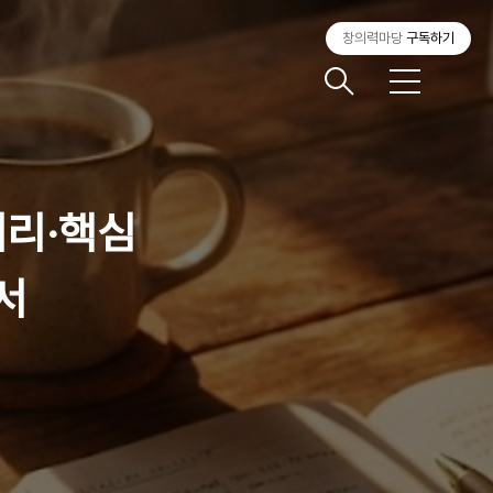
창의력마당
구독하기
메
뉴
거리·핵심
서