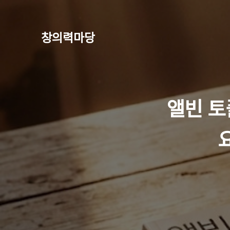
창의력마당
앨빈 토