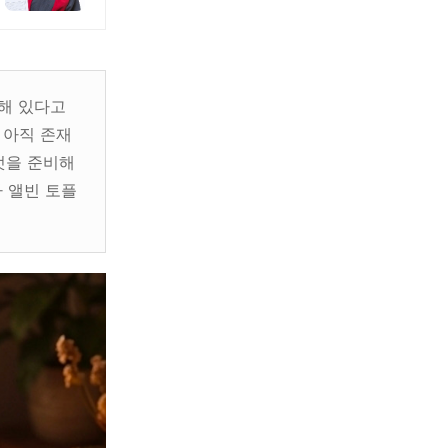
해 있다고
 아직 존재
엇을 준비해
자 앨빈 토플