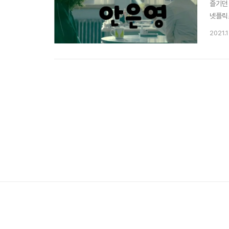
즐기던
넷플릭
나올 
2021.
직도 
혁이었습