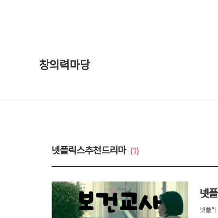
창의력마당
넷플릭스추천드리마
(1)
넷플
넷플릭